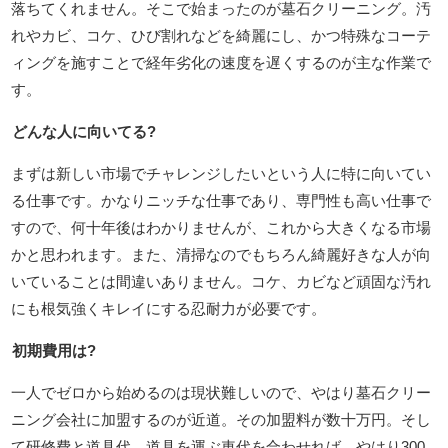
落ちてくれません。そこで始まったのが墓石クリーニング。汚
れやカビ、コケ、ひび割れなどを綺麗にし、かつ特殊なコーテ
ィングを施すことで経年劣化の速度を遅くするのが主な作業で
す。
どんな人に向いてる?
まずは新しい市場でチャレンジしたいという人に特に向いてい
る仕事です。かなりニッチな仕事であり、専門性も高い仕事で
すので、何十年後はわかりませんが、これから大きくなる市場
かと思われます。また、清掃なのでもちろん綺麗好きな人が向
いていることは間違いありません。コケ、カビなど頑固な汚れ
にも根気強くキレイにする忍耐力が必要です。
初期費用は?
一人でゼロから始めるのは現状難しいので、やはり墓石クリー
ニング会社に加盟するのが近道。その加盟料が数十万円。そし
て研修費と道具代、道具を運ぶ車代を合わせれば、やはり300