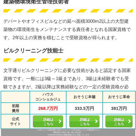
建築物環境衛生管理技術者
デパートやオフィスビルなどの延べ面積3000m2以上の大型建
築物の環境衛生をメンテナンスする責任者となれる国家資格で
す。2年以上の実務を積むことで受験資格が得られます。
ビルクリーニング技能士
文字通りビルクリーニングに必要な技術があると認定する国家
資格です。一般には3級～1級まであり、3級は未経験者でも受
験できますが、2級以降は実務経験などの一定の受験資格が必
要となります。
ハウス
おそうじ本舗
おそうじ革命
コンシェルジュ
初期
清掃作業監督者
268.7万円
333.5万円
381万円
費用
公式
詳細は
詳細は
詳細は
サイト
こちら
こちら
こちら
建築物の清掃作業の監督を行える国家資格で、上にあげた二つ
「公式サイトで加盟店数や成功したオーナーの声を紹介している事業者のうち、
開業資金の合計が安い順に3社紹介。
の資格のうちどちらかを有していることが受験資格となりま
※2021年10月時点の調査情報を元に作成しています